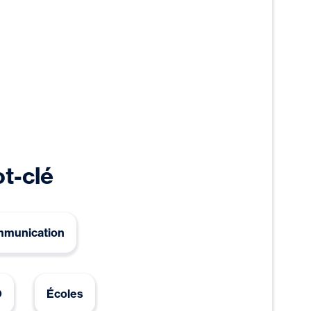
t-clé
munication
O
Écoles