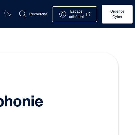
Espace
Urgence
Recherche
adhérent
Cyber
éphonie