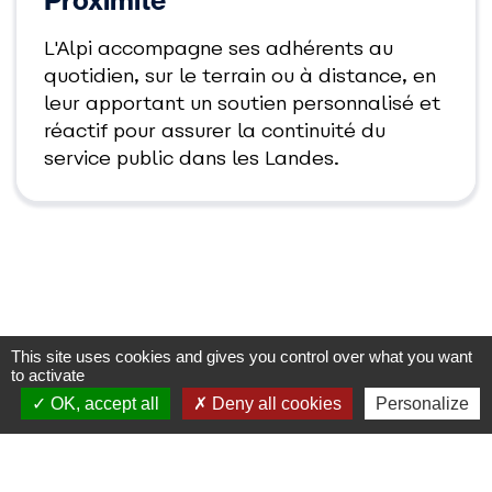
Proximité
L'Alpi accompagne ses adhérents au
quotidien, sur le terrain ou à distance, en
leur apportant un soutien personnalisé et
réactif pour assurer la continuité du
service public dans les Landes.
L'Alpi en chiffres
This site uses cookies and gives you control over what you want
to activate
OK, accept all
Deny all cookies
Personalize
600
60
adhérents
prestations