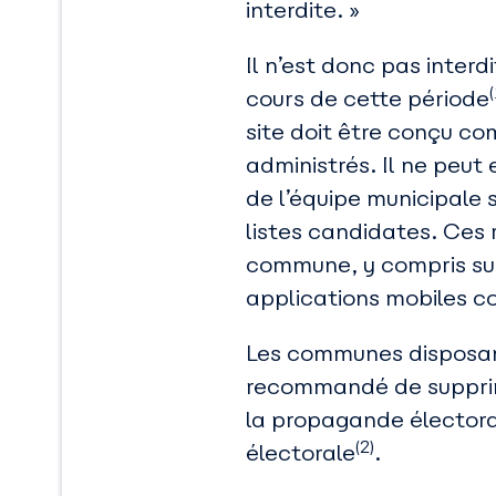
interdite. »
Il n’est donc pas inter
(
cours de cette période
site doit être conçu co
administrés. Il ne peut 
de l’équipe municipale s
listes candidates. Ces 
commune, y compris sur 
applications mobiles 
Les communes disposant 
recommandé de supprim
la propagande électora
(2)
électorale
.